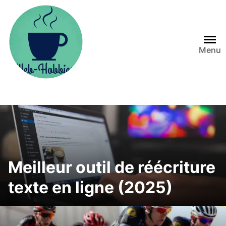
Skip
to
content
Menu
Meilleur outil de réécriture
texte en ligne (2025)