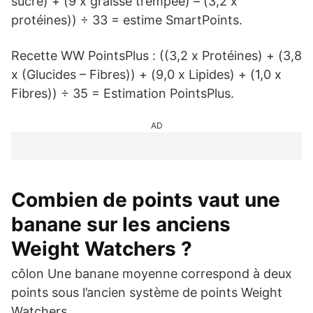
sucre) + (9 x graisse trempée) – (3,2 x
protéines)) ÷ 33 = estime SmartPoints.
Recette WW PointsPlus : ((3,2 x Protéines) + (3,8
x (Glucides – Fibres)) + (9,0 x Lipides) + (1,0 x
Fibres)) ÷ 35 = Estimation PointsPlus.
AD
Combien de points vaut une
banane sur les anciens
Weight Watchers ?
côlon Une banane moyenne correspond à deux
points sous l’ancien système de points Weight
Watchers.