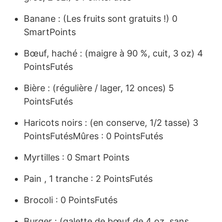
Banane : (Les fruits sont gratuits !) 0
SmartPoints
Bœuf, haché : (maigre à 90 %, cuit, 3 oz) 4
PointsFutés
Bière : (régulière / lager, 12 onces) 5
PointsFutés
Haricots noirs : (en conserve, 1/2 tasse) 3
PointsFutésMûres : 0 PointsFutés
Myrtilles : 0 Smart Points
Pain , 1 tranche : 2 PointsFutés
Brocoli : 0 PointsFutés
Burger : (galette de bœuf de 4 oz, sans