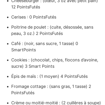
Cheeseburger : (bœuf, 3 oz avec petit pain)
12 PointsFutés
Cerises : 0 PointsFutés
Poitrine de poulet : (cuite, désossée, sans
peau, 3 oz.) 2 PointsFutés
Café : (noir, sans sucre, 1 tasse) 0
SmartPoints
Cookies : (chocolat, chips, flocons d’avoine,
sucre) 3 Smart Points
Épis de maïs : (1 moyen) 4 PointsFutés
Fromage cottage : (sans gras, 1 tasse) 2
PointsFutés
Crème ou moitié-moitié : (2 cuillères à soupe)