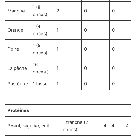
1 (8
Mangue
2
0
0
onces)
1 (4
Orange
1
0
0
onces)
1 (5
Poire
1
0
0
onces)
16
La pêche
1
0
0
onces.)
Pastèque
1 tasse
1
0
0
Protéines
1 tranche (2
Boeuf, régulier, cuit
4
4
4
onces)