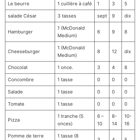
Le beurre
1 cuillère à café
1
3
5
salade César
3 tasses
sept
9
dix
1 (McDonald
Hamburger
6
9
8
Medium)
1 (McDonald
Cheeseburger
8
12
dix
Medium)
Chocolat
1 once.
3
4
8
Concombre
1 tasse
0
0
0
Salade
1 tasse
0
0
0
Tomate
1 tasse
0
0
0
1 tranche (5
6 –
8-
10-
Pizza
onces)
10
14
16
Pomme de terre
1 tasse (8
3
4
5