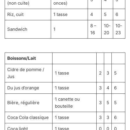
(non cuite)
onces)
Riz, cuit
1 tasse
4
5
6
8 –
10-
10-
Sandwich
1
16
20
23
Boissons/Lait
Cidre de pomme /
1 tasse
2
3
5
Jus
Du jus d’orange
1 tasse
3
4
6
1 canette ou
Bière, régulière
3
5
5
bouteille
Coca Cola classique
1 tasse
3
3
6
Coca light
1 tasse
0
0
0