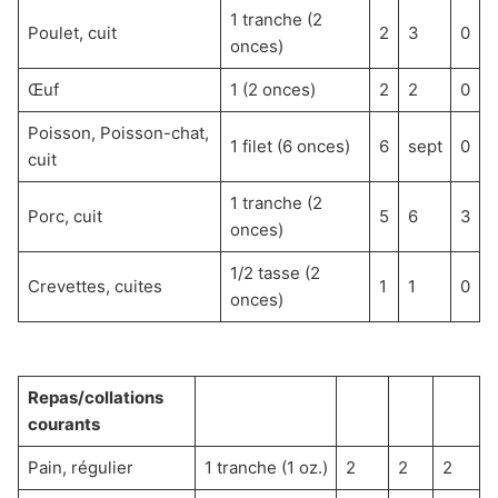
1 tranche (2
Poulet, cuit
2
3
0
onces)
Œuf
1 (2 onces)
2
2
0
Poisson, Poisson-chat,
1 filet (6 onces)
6
sept
0
cuit
1 tranche (2
Porc, cuit
5
6
3
onces)
1/2 tasse (2
Crevettes, cuites
1
1
0
onces)
Repas/collations
courants
Pain, régulier
1 tranche (1 oz.)
2
2
2